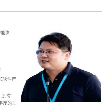
智能决
效
E软件产
，拥有
丰厚的工