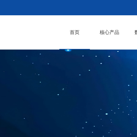
首页
核心产品
CrachFEM失效模
CrashFEM MAT
CCD碰撞安全评估
RunIT仿真平台
AI仿真智能体开发
CAE自研软件开发
Converse注塑映射
ESLDYNAMIC优化