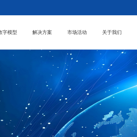
数字模型
解决方案
市场活动
关于我们
型
VIM Safety壁障模型
VIM Safety行保模型
VIM Safety假人模型
热舒适性假人模型
碰撞断裂失效模拟
碰撞安全仿真技术
结构振动疲劳
CFD与热仿真
CAE二次开发
机器学习+CAE
复合材料产品开发
工程研发CAE服务
材料和零部件试验
行业活动
共享版材料数据库
资料下载
技术文章
发展历程
荣誉资质
合作伙伴
>
>
>
>
>
>
>
>
>
>
>
>
>
>
>
>
>
>
>
>
>
>
>
>
>