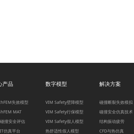
心产品
数字模型
解决方案
achFEM失效模型
VIM Safety壁障模型
碰撞断裂失效模拟
shFEM MAT
VIM Safety行保模型
碰撞安全仿真技术
D碰撞安全评估
VIM Safety假人模型
结构振动疲劳
nIT仿真平台
热舒适性假人模型
CFD与热仿真