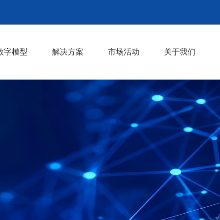
数字模型
解决方案
市场活动
关于我们
型
VIM Safety壁障模型
VIM Safety行保模型
VIM Safety假人模型
热舒适性假人模型
碰撞断裂失效模拟
碰撞安全仿真技术
结构振动疲劳
CFD与热仿真
CAE二次开发
机器学习+CAE
复合材料产品开发
工程研发CAE服务
材料和零部件试验
行业活动
共享版材料数据库
资料下载
技术文章
发展历程
荣誉资质
合作伙伴
>
>
>
>
>
>
>
>
>
>
>
>
>
>
>
>
>
>
>
>
>
>
>
>
>