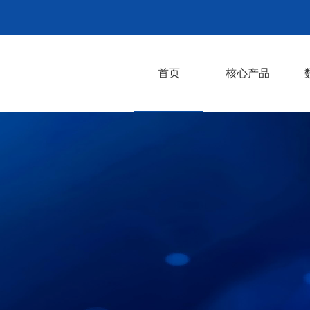
首页
核心产品
CrachFEM失效模
CrashFEM MAT
CCD碰撞安全评估
RunIT仿真平台
AI仿真智能体开发
CAE自研软件开发
Converse注塑映射
ESLDYNAMIC优化