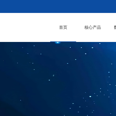
首页
核心产品
CrachFEM失效模
CrashFEM MAT
CCD碰撞安全评估
RunIT仿真平台
AI仿真智能体开发
CAE自研软件开发
Converse注塑映射
ESLDYNAMIC优化