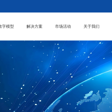
数字模型
解决方案
市场活动
关于我们
型
VIM Safety壁障模型
VIM Safety行保模型
VIM Safety假人模型
热舒适性假人模型
碰撞断裂失效模拟
碰撞安全仿真技术
结构振动疲劳
CFD与热仿真
CAE二次开发
机器学习+CAE
复合材料产品开发
工程研发CAE服务
材料和零部件试验
行业活动
共享版材料数据库
资料下载
技术文章
发展历程
荣誉资质
合作伙伴
>
>
>
>
>
>
>
>
>
>
>
>
>
>
>
>
>
>
>
>
>
>
>
>
>